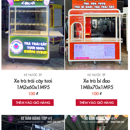
XE NƯỚC ÉP
XE NƯỚC ÉP
Xe trà trái cây tươi
Xe trà bí đao
1M2x60x1M95
1M8x70x1M95
100
₫
100
₫
THÊM VÀO GIỎ HÀNG
THÊM VÀO GIỎ HÀNG