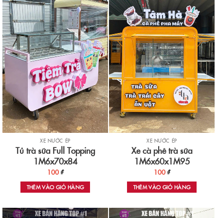
XE NƯỚC ÉP
XE NƯỚC ÉP
Tủ trà sữa Full Topping
Xe cà phê trà sữa
1M6x70x84
1M6x60x1M95
100
₫
100
₫
THÊM VÀO GIỎ HÀNG
THÊM VÀO GIỎ HÀNG