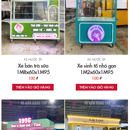
XE NƯỚC ÉP
XE NƯỚC ÉP
Xe bán trà sữa
Xe sinh tố nhỏ gọn
1M8x60x1M95
1M2x60x1M95
100
₫
100
₫
THÊM VÀO GIỎ HÀNG
THÊM VÀO GIỎ HÀNG