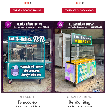
100
₫
100
₫
THÊM VÀO GIỎ HÀNG
THÊM VÀO GIỎ HÀNG
XE NƯỚC ÉP
XE BÁNH SẦU RIÊNG
Tủ nước ép
Xe sầu riêng