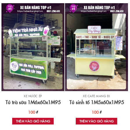
XE NƯỚC ÉP
XE CAFE MANG ĐI
Tủ trà sữa 1M6x60x1M95
Tủ sinh tố 1M5x60x1M95
100
₫
100
₫
THÊM VÀO GIỎ HÀNG
THÊM VÀO GIỎ HÀNG