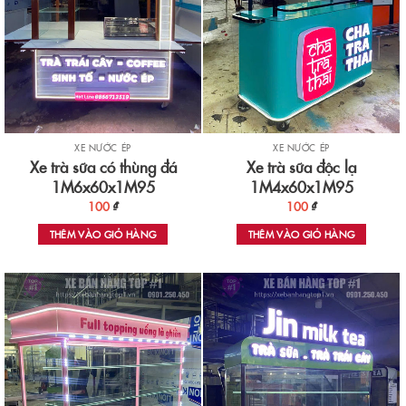
XE NƯỚC ÉP
XE NƯỚC ÉP
Xe trà sữa có thùng đá
Xe trà sữa độc lạ
1M6x60x1M95
1M4x60x1M95
100
₫
100
₫
THÊM VÀO GIỎ HÀNG
THÊM VÀO GIỎ HÀNG