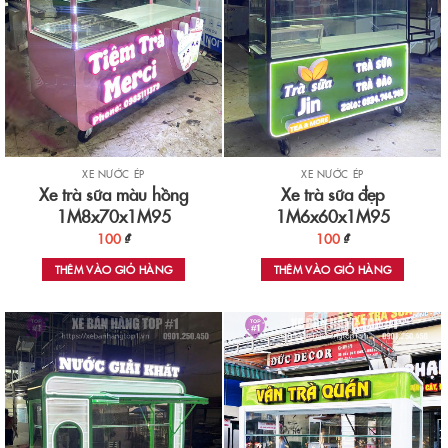
XE NƯỚC ÉP
XE NƯỚC ÉP
Xe trà sữa màu hồng
Xe trà sữa đẹp
1M8x70x1M95
1M6x60x1M95
100
₫
100
₫
THÊM VÀO GIỎ HÀNG
THÊM VÀO GIỎ HÀNG