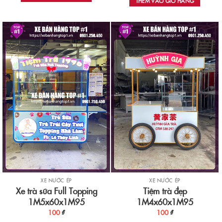
THÊM VÀO GIỎ HÀNG
XE NƯỚC ÉP
XE NƯỚC ÉP
Xe trà sữa Full Topping
Tiệm trà đẹp
1M5x60x1M95
1M4x60x1M95
100
₫
100
₫