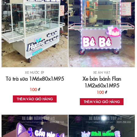
XE NƯỚC ÉP
XE ĂN VẶT
Xe bán bánh Flan
Tủ trà sữa 1M6x80x1M95
1M2x60x1M95
100
₫
100
₫
THÊM VÀO GIỎ HÀNG
THÊM VÀO GIỎ HÀNG