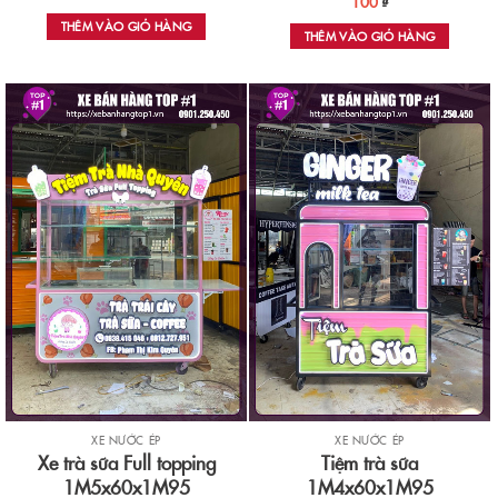
100
₫
THÊM VÀO GIỎ HÀNG
THÊM VÀO GIỎ HÀNG
XE NƯỚC ÉP
XE NƯỚC ÉP
Xe trà sữa Full topping
Tiệm trà sữa
1M5x60x1M95
1M4x60x1M95