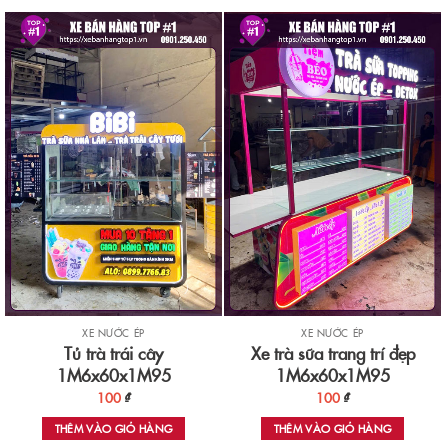
XE NƯỚC ÉP
XE NƯỚC ÉP
Tủ trà trái cây
Xe trà sữa trang trí đẹp
1M6x60x1M95
1M6x60x1M95
100
₫
100
₫
THÊM VÀO GIỎ HÀNG
THÊM VÀO GIỎ HÀNG