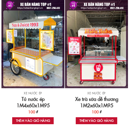
XE NƯỚC ÉP
XE NƯỚC ÉP
Tủ nước ép
Xe trà sữa dễ thương
1M4x60x1M95
1M2x60x1M95
100
₫
100
₫
THÊM VÀO GIỎ HÀNG
THÊM VÀO GIỎ HÀNG