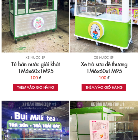
XE NƯỚC ÉP
XE NƯỚC ÉP
Tủ bán nước giải khát
Xe trà sữa dễ thương
1M6x60x1M95
1M6x60x1M95
100
₫
100
₫
THÊM VÀO GIỎ HÀNG
THÊM VÀO GIỎ HÀNG