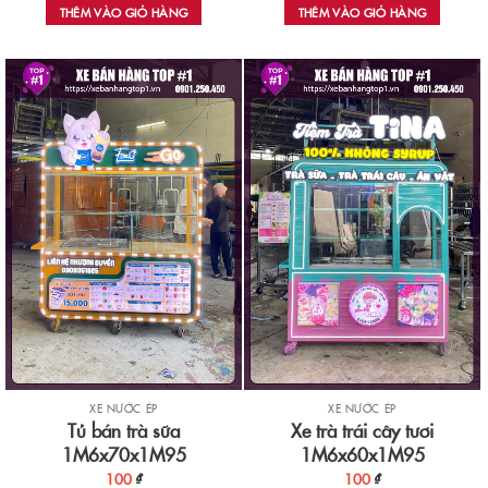
THÊM VÀO GIỎ HÀNG
THÊM VÀO GIỎ HÀNG
XE NƯỚC ÉP
XE NƯỚC ÉP
Tủ bán trà sữa
Xe trà trái cây tươi
1M6x70x1M95
1M6x60x1M95
100
₫
100
₫