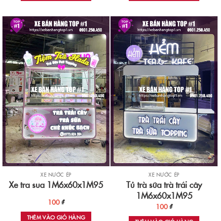
XE NƯỚC ÉP
XE NƯỚC ÉP
Tủ trà sữa trà trái cây
Xe tra sua 1M6x60x1M95
1M6x60x1M95
100
₫
100
₫
THÊM VÀO GIỎ HÀNG