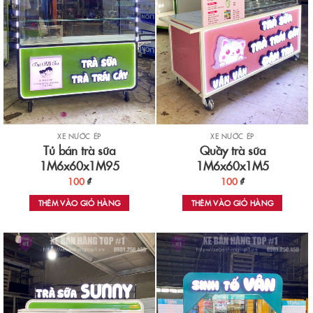
XE NƯỚC ÉP
XE NƯỚC ÉP
Tủ bán trà sữa
Quầy trà sữa
1M6x60x1M95
1M6x60x1M5
100
₫
100
₫
THÊM VÀO GIỎ HÀNG
THÊM VÀO GIỎ HÀNG