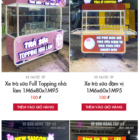
XE NƯỚC ÉP
XE NƯỚC ÉP
Xe trà sữa Full Topping nhà
Xe trà sữa đậm vị
làm 1M6x80x1M95
1M6x60x1M95
100
₫
100
₫
THÊM VÀO GIỎ HÀNG
THÊM VÀO GIỎ HÀNG