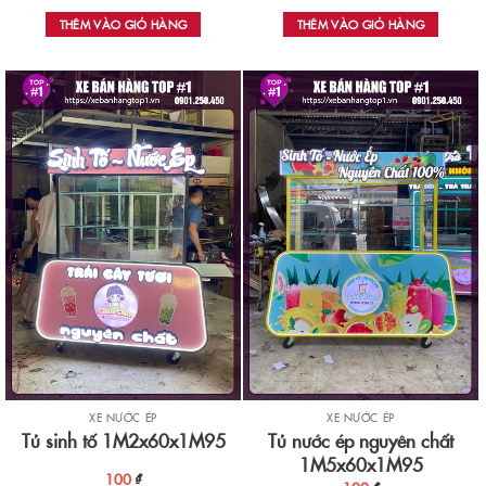
THÊM VÀO GIỎ HÀNG
THÊM VÀO GIỎ HÀNG
XE NƯỚC ÉP
XE NƯỚC ÉP
Tủ nước ép nguyên chất
Tủ sinh tố 1M2x60x1M95
1M5x60x1M95
100
₫