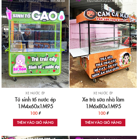
XE NƯỚC ÉP
XE NƯỚC ÉP
Tủ sinh tố nước ép
Xe trà sữa nhà làm
1M4x60x1M95
1M6x80x1M95
100
₫
100
₫
THÊM VÀO GIỎ HÀNG
THÊM VÀO GIỎ HÀNG