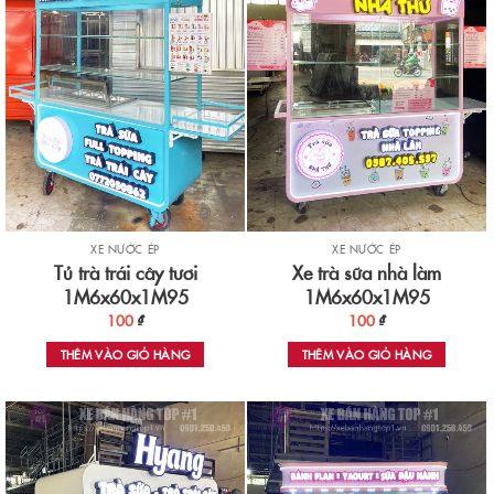
XE NƯỚC ÉP
XE NƯỚC ÉP
Tủ trà trái cây tươi
Xe trà sữa nhà làm
1M6x60x1M95
1M6x60x1M95
100
₫
100
₫
THÊM VÀO GIỎ HÀNG
THÊM VÀO GIỎ HÀNG