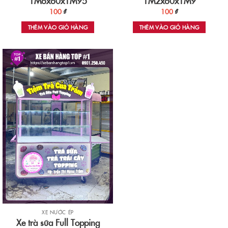
1M6x60x1M95
1M2x60x1M9
100
₫
100
₫
THÊM VÀO GIỎ HÀNG
THÊM VÀO GIỎ HÀNG
XE NƯỚC ÉP
Xe trà sữa Full Topping