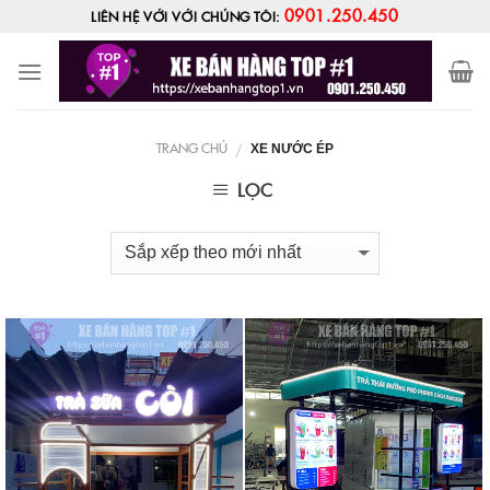
Skip
0901.250.450
LIÊN HỆ VỚI VỚI CHÚNG TÔI:
to
content
TRANG CHỦ
/
XE NƯỚC ÉP
LỌC