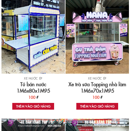
XE NƯỚC ÉP
XE NƯỚC ÉP
Tủ bán nước
Xe trà sữa Topping nhà làm
1M6x80x1M95
1M6x70x1M95
100
₫
100
₫
THÊM VÀO GIỎ HÀNG
THÊM VÀO GIỎ HÀNG