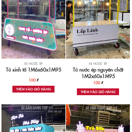
XE NƯỚC ÉP
XE NƯỚC ÉP
Tủ nước ép nguyên chất
Tủ sinh tố 1M6x60x1M95
1M2x60x1M95
100
₫
100
₫
THÊM VÀO GIỎ HÀNG
THÊM VÀO GIỎ HÀNG