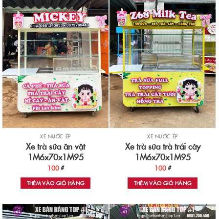
XE NƯỚC ÉP
XE NƯỚC ÉP
Xe trà sữa ăn vặt
Xe trà sữa trà trái cây
1M6x70x1M95
1M6x70x1M95
100
₫
100
₫
THÊM VÀO GIỎ HÀNG
THÊM VÀO GIỎ HÀNG