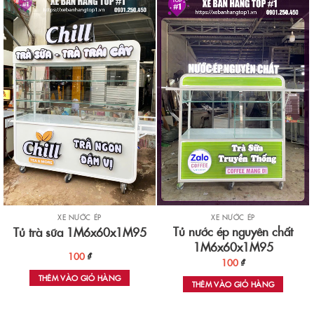
XE NƯỚC ÉP
XE NƯỚC ÉP
Tủ nước ép nguyên chất
Tủ trà sữa 1M6x60x1M95
1M6x60x1M95
100
₫
100
₫
THÊM VÀO GIỎ HÀNG
THÊM VÀO GIỎ HÀNG