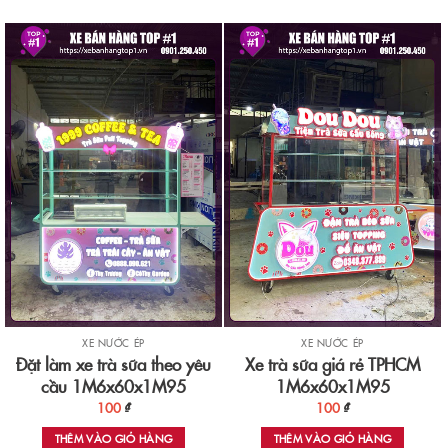
XE NƯỚC ÉP
XE NƯỚC ÉP
Đặt làm xe trà sữa theo yêu
Xe trà sữa giá rẻ TPHCM
cầu 1M6x60x1M95
1M6x60x1M95
100
₫
100
₫
THÊM VÀO GIỎ HÀNG
THÊM VÀO GIỎ HÀNG