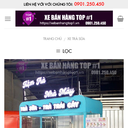
Skip
0901.250.450
LIÊN HỆ VỚI VỚI CHÚNG TÔI:
to
content
TRANG CHỦ
XE TRÀ SỮA
/
LỌC