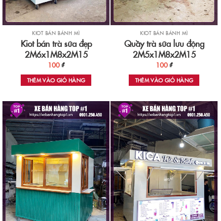
KIOT BÁN BÁNH MÌ
KIOT BÁN BÁNH MÌ
Kiot bán trà sữa đẹp
Quầy trà sữa lưu động
2M6x1M8x2M15
2M5x1M8x2M15
100
₫
100
₫
THÊM VÀO GIỎ HÀNG
THÊM VÀO GIỎ HÀNG