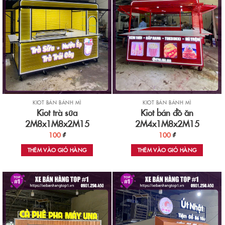
KIOT BÁN BÁNH MÌ
KIOT BÁN BÁNH MÌ
Kiot trà sữa
Kiot bán đồ ăn
2M8x1M8x2M15
2M4x1M8x2M15
100
₫
100
₫
THÊM VÀO GIỎ HÀNG
THÊM VÀO GIỎ HÀNG