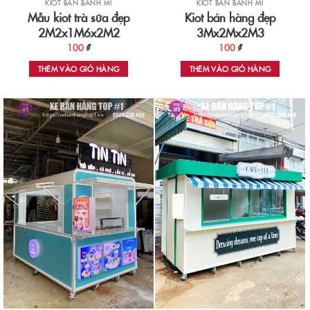
KIOT BÁN BÁNH MÌ
KIOT BÁN BÁNH MÌ
Mẫu kiot trà sữa đẹp
Kiot bán hàng đẹp
2M2x1M6x2M2
3Mx2Mx2M3
100
₫
100
₫
THÊM VÀO GIỎ HÀNG
THÊM VÀO GIỎ HÀNG