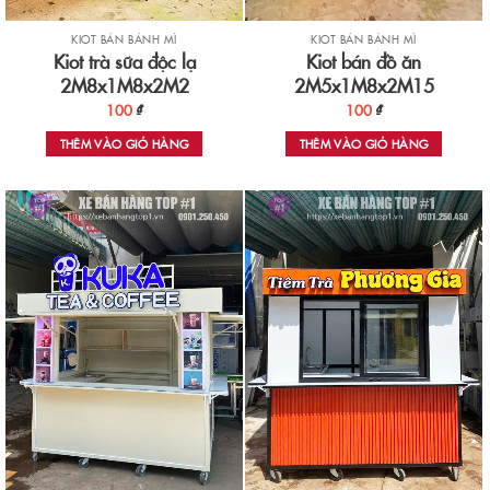
KIOT BÁN BÁNH MÌ
KIOT BÁN BÁNH MÌ
Kiot trà sữa độc lạ
Kiot bán đồ ăn
2M8x1M8x2M2
2M5x1M8x2M15
100
₫
100
₫
THÊM VÀO GIỎ HÀNG
THÊM VÀO GIỎ HÀNG