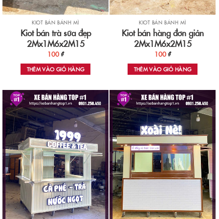
KIOT BÁN BÁNH MÌ
KIOT BÁN BÁNH MÌ
Kiot bán trà sữa đẹp
Kiot bán hàng đơn giản
2Mx1M6x2M15
2Mx1M6x2M15
100
₫
100
₫
THÊM VÀO GIỎ HÀNG
THÊM VÀO GIỎ HÀNG