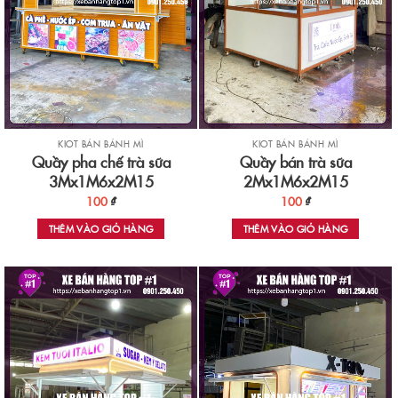
KIOT BÁN BÁNH MÌ
KIOT BÁN BÁNH MÌ
Quầy pha chế trà sữa
Quầy bán trà sữa
3Mx1M6x2M15
2Mx1M6x2M15
100
₫
100
₫
THÊM VÀO GIỎ HÀNG
THÊM VÀO GIỎ HÀNG