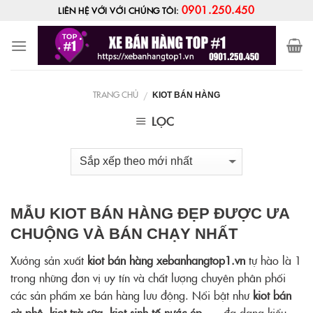
Skip
0901.250.450
LIÊN HỆ VỚI VỚI CHÚNG TÔI:
to
content
TRANG CHỦ
/
KIOT BÁN HÀNG
LỌC
MẪU KIOT BÁN HÀNG ĐẸP ĐƯỢC ƯA
CHUỘNG VÀ BÁN CHẠY NHẤT
Xưởng sản xuất
kiot bán hàng
xebanhangtop1.vn
tự hào là 1
trong những đơn vị uy tín và chất lượng chuyên phân phối
các sản phẩm xe bán hàng lưu động. Nổi bật như
kiot bán
cà phê, kiot trà sữa, kiot sinh tố nước ép
… đa dạng kiểu