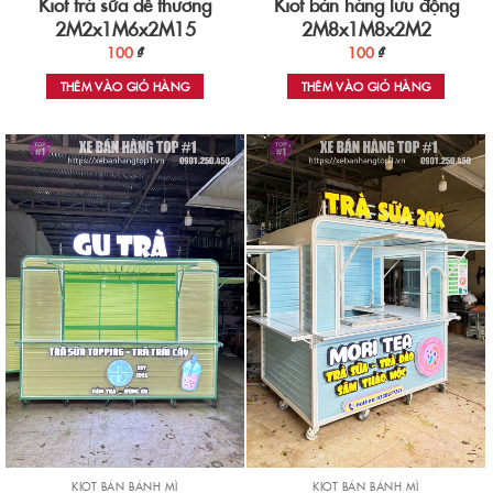
Kiot trà sữa dễ thương
Kiot bán hàng lưu động
2M2x1M6x2M15
2M8x1M8x2M2
100
₫
100
₫
THÊM VÀO GIỎ HÀNG
THÊM VÀO GIỎ HÀNG
KIOT BÁN BÁNH MÌ
KIOT BÁN BÁNH MÌ