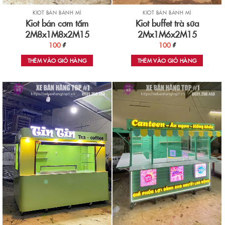
KIOT BÁN BÁNH MÌ
KIOT BÁN BÁNH MÌ
Kiot bán cơm tấm
Kiot buffet trà sữa
2M8x1M8x2M15
2Mx1M6x2M15
100
₫
100
₫
THÊM VÀO GIỎ HÀNG
THÊM VÀO GIỎ HÀNG