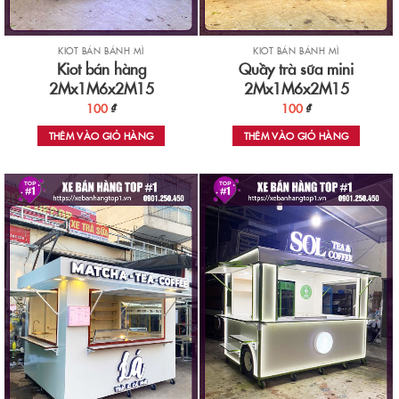
KIOT BÁN BÁNH MÌ
KIOT BÁN BÁNH MÌ
Kiot bán hàng
Quầy trà sữa mini
2Mx1M6x2M15
2Mx1M6x2M15
100
₫
100
₫
THÊM VÀO GIỎ HÀNG
THÊM VÀO GIỎ HÀNG