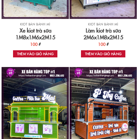
KIOT BÁN BÁNH MÌ
KIOT BÁN BÁNH MÌ
Xe kiot trà sữa
Làm kiot trà sữa
1M8x1M6x2M15
2M6x1M8x2M15
100
₫
100
₫
THÊM VÀO GIỎ HÀNG
THÊM VÀO GIỎ HÀNG