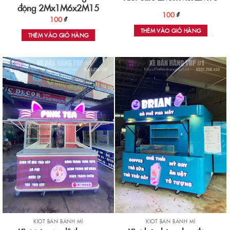
động 2Mx1M6x2M15
100
₫
100
₫
THÊM VÀO GIỎ HÀNG
THÊM VÀO GIỎ HÀNG
KIOT BÁN BÁNH MÌ
KIOT BÁN BÁNH MÌ