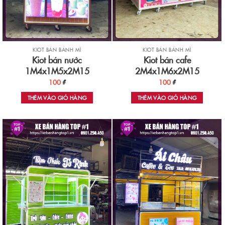
KIOT BÁN BÁNH MÌ
KIOT BÁN BÁNH MÌ
Kiot bán nước
Kiot bán cafe
1M4x1M5x2M15
2M4x1M6x2M15
100
₫
100
₫
THÊM VÀO GIỎ HÀNG
THÊM VÀO GIỎ HÀNG