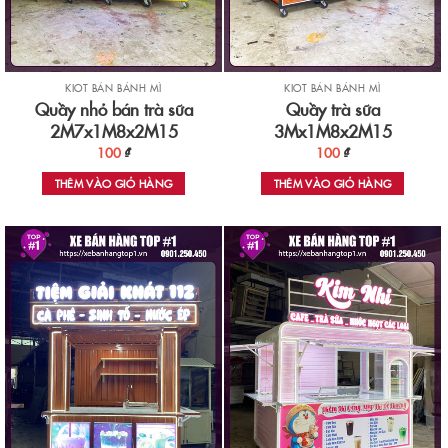
KIOT BÁN BÁNH MÌ
KIOT BÁN BÁNH MÌ
Quầy nhỏ bán trà sữa
Quầy trà sữa
2M7x1M8x2M15
3Mx1M8x2M15
100
₫
100
₫
THÊM VÀO GIỎ HÀNG
THÊM VÀO GIỎ HÀNG