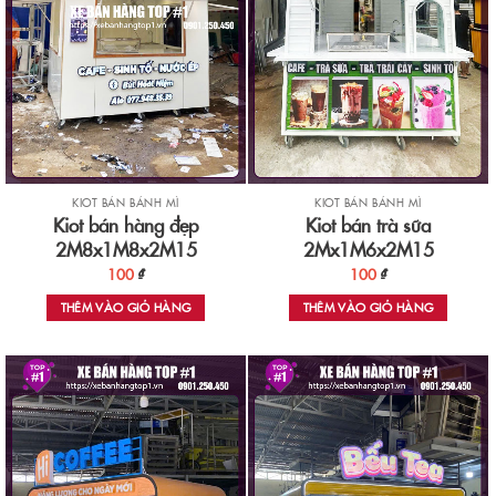
KIOT BÁN BÁNH MÌ
KIOT BÁN BÁNH MÌ
Kiot bán hàng đẹp
Kiot bán trà sữa
2M8x1M8x2M15
2Mx1M6x2M15
100
₫
100
₫
THÊM VÀO GIỎ HÀNG
THÊM VÀO GIỎ HÀNG