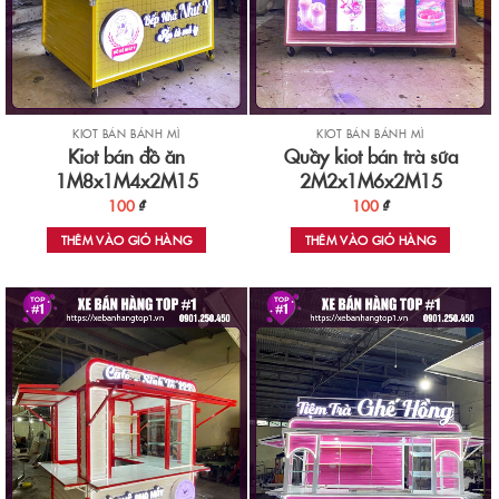
KIOT BÁN BÁNH MÌ
KIOT BÁN BÁNH MÌ
Kiot bán đồ ăn
Quầy kiot bán trà sữa
1M8x1M4x2M15
2M2x1M6x2M15
100
₫
100
₫
THÊM VÀO GIỎ HÀNG
THÊM VÀO GIỎ HÀNG