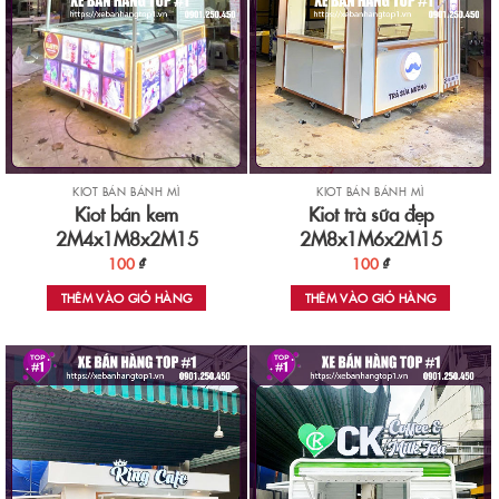
KIOT BÁN BÁNH MÌ
KIOT BÁN BÁNH MÌ
Kiot bán kem
Kiot trà sữa đẹp
2M4x1M8x2M15
2M8x1M6x2M15
100
₫
100
₫
THÊM VÀO GIỎ HÀNG
THÊM VÀO GIỎ HÀNG