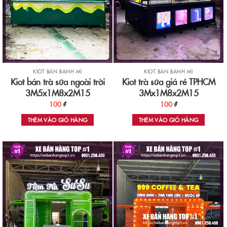
KIOT BÁN BÁNH MÌ
KIOT BÁN BÁNH MÌ
Kiot bán trà sữa ngoài trời
Kiot trà sữa giá rẻ TPHCM
3M5x1M8x2M15
3Mx1M8x2M15
100
₫
100
₫
THÊM VÀO GIỎ HÀNG
THÊM VÀO GIỎ HÀNG