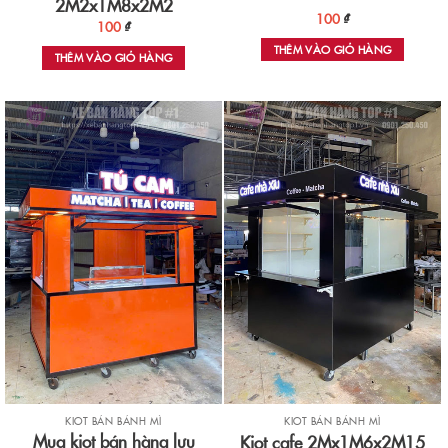
2M2x1M8x2M2
100
₫
100
₫
THÊM VÀO GIỎ HÀNG
THÊM VÀO GIỎ HÀNG
KIOT BÁN BÁNH MÌ
KIOT BÁN BÁNH MÌ
Mua kiot bán hàng lưu
Kiot cafe 2Mx1M6x2M15