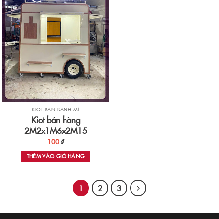
KIOT BÁN BÁNH MÌ
Kiot bán hàng
2M2x1M6x2M15
100
₫
THÊM VÀO GIỎ HÀNG
1
2
3