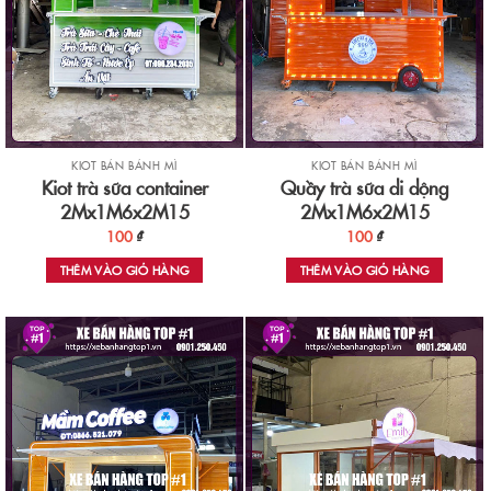
KIOT BÁN BÁNH MÌ
KIOT BÁN BÁNH MÌ
Kiot trà sữa container
Quầy trà sữa di dộng
2Mx1M6x2M15
2Mx1M6x2M15
100
₫
100
₫
THÊM VÀO GIỎ HÀNG
THÊM VÀO GIỎ HÀNG