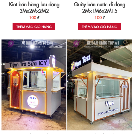
Kiot bán hàng lưu động
Quầy bán nước di động
3Mx2Mx2M2
2Mx1M6x2M15
100
₫
100
₫
THÊM VÀO GIỎ HÀNG
THÊM VÀO GIỎ HÀNG