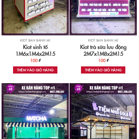
KIOT BÁN BÁNH MÌ
KIOT BÁN BÁNH MÌ
Kiot sinh tố
Kiot trà sữa lưu động
1M6x1M4x2M15
2M7x1M8x2M15
100
₫
100
₫
THÊM VÀO GIỎ HÀNG
THÊM VÀO GIỎ HÀNG