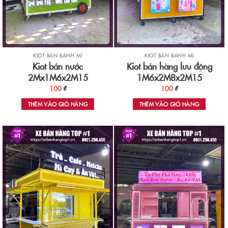
KIOT BÁN BÁNH MÌ
KIOT BÁN BÁNH MÌ
Kiot bán nước
Kiot bán hàng lưu động
2Mx1M6x2M15
1M6x2M8x2M15
100
₫
100
₫
THÊM VÀO GIỎ HÀNG
THÊM VÀO GIỎ HÀNG