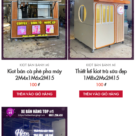
KIOT BÁN BÁNH MÌ
KIOT BÁN BÁNH MÌ
Kiot bán cà phê pha máy
Thiết kế kiot trà sữa đẹp
2M4x1M6x2M15
1M8x2Mx2M15
100
₫
100
₫
THÊM VÀO GIỎ HÀNG
THÊM VÀO GIỎ HÀNG