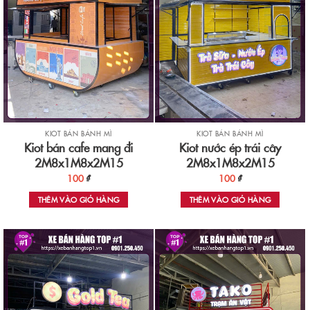
KIOT BÁN BÁNH MÌ
KIOT BÁN BÁNH MÌ
Kiot bán cafe mang đi
Kiot nước ép trái cây
2M8x1M8x2M15
2M8x1M8x2M15
100
₫
100
₫
THÊM VÀO GIỎ HÀNG
THÊM VÀO GIỎ HÀNG