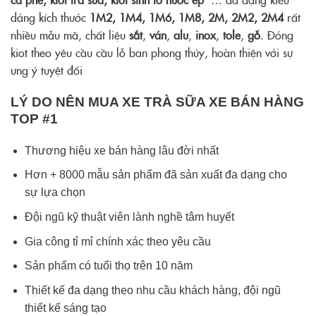
dáng kích thước
1M2, 1M4, 1M6, 1M8, 2M, 2M2, 2M4
rất
nhiều mẫu mã, chất liệu
sắt
,
ván
,
alu
,
inox
,
tole
,
gỗ
. Đóng
kiot theo yêu cầu cầu lỗ ban phong thủy, hoàn thiện với sự
ưng ý tuyệt đối
LÝ DO NÊN MUA XE TRÀ SỮA XE BÁN HÀNG
TOP #1
Thương hiệu xe bán hàng lâu đời nhất
Hơn + 8000 mẫu sản phẩm đã sản xuất đa dạng cho
sự lựa chọn
Đội ngũ kỹ thuật viên lành nghề tâm huyết
Gia công tỉ mỉ chính xác theo yêu cầu
Sản phẩm có tuổi thọ trên 10 năm
Thiết kế đa dạng theo nhu cầu khách hàng, đội ngũ
thiết kế sáng tạo