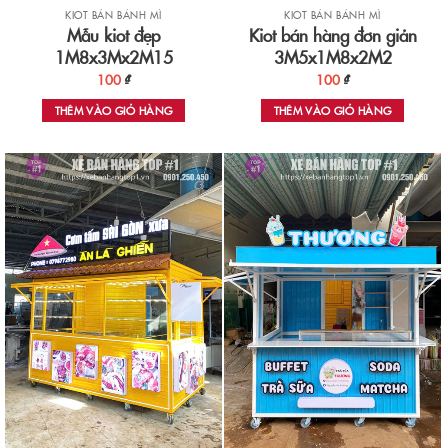
KIOT BÁN BÁNH MÌ
KIOT BÁN BÁNH MÌ
Mẫu kiot đẹp
Kiot bán hàng đơn giản
1M8x3Mx2M15
3M5x1M8x2M2
100
₫
100
₫
THÊM VÀO GIỎ HÀNG
THÊM VÀO GIỎ HÀNG