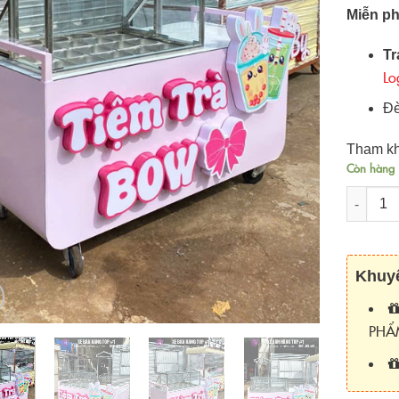
Miễn ph
Tr
Lo
Đè
Tham kh
Còn hàng
Số lượn
Khuyế
PHẨ