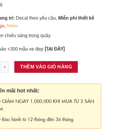
í:
ang trí:
Decal theo yêu cầu,
Miễn phí thiết kế
go
Menu
,
n chiếu sáng trong quầy
[TẠI ĐÂY]
ảo +300 mẫu xe đẹp
g
THÊM VÀO GIỎ HÀNG
n mãi hot nhất:
GIẢM NGAY 1.000.000 KHI MUA TỪ 2 SẢN
M
Bảo hành từ 12 tháng đến 36 tháng