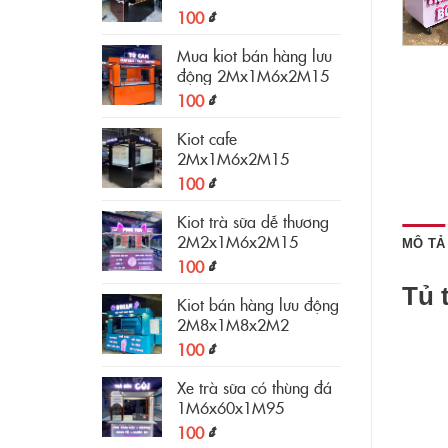
100
₫
Mua kiot bán hàng lưu
động 2Mx1M6x2M15
100
₫
Kiot cafe
2Mx1M6x2M15
100
₫
Kiot trà sữa dễ thương
2M2x1M6x2M15
MÔ TẢ
100
₫
Tủ 
Kiot bán hàng lưu động
2M8x1M8x2M2
100
₫
Xe trà sữa có thùng đá
1M6x60x1M95
100
₫