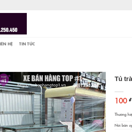
IÊN HỆ
TIN TỨC
Tủ tr
100
₫
Thương hiệ
Nơi bán uy