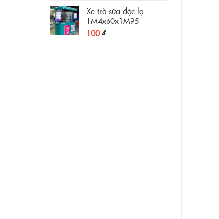
Xe trà sữa độc lạ
1M4x60x1M95
100
₫