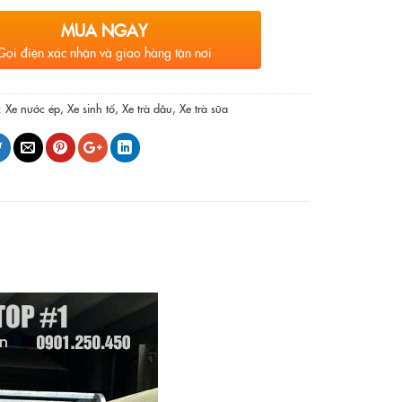
MUA NGAY
Gọi điện xác nhận và giao hàng tận nơi
:
Xe nước ép
,
Xe sinh tố
,
Xe trà dâu
,
Xe trà sữa