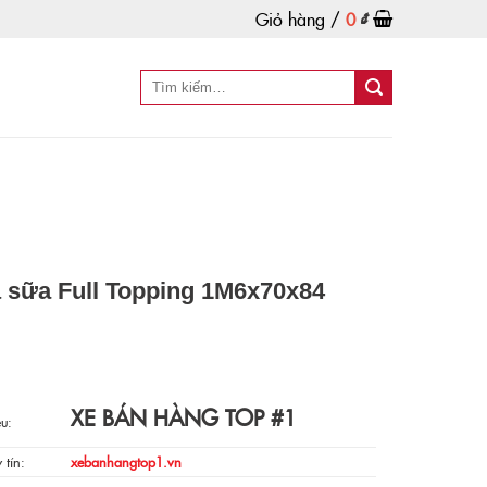
Giỏ hàng /
0
₫
à sữa Full Topping 1M6x70x84
XE BÁN HÀNG TOP #1
u:
 tín:
xebanhangtop1.vn