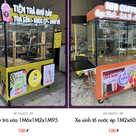
XE NƯỚC ÉP
XE NƯỚC ÉP
 trà sữa 1M6x1M2x1M95
Xe sinh tố nước ép 1M2x
100
₫
100
₫