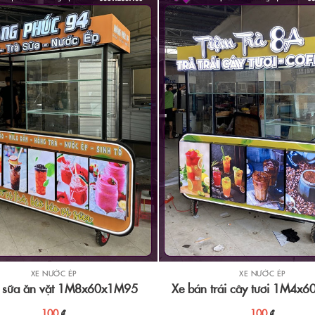
XE NƯỚC ÉP
XE NƯỚC ÉP
à sữa ăn vặt 1M8x60x1M95
Xe bán trái cây tươi 1M4x
100
₫
100
₫