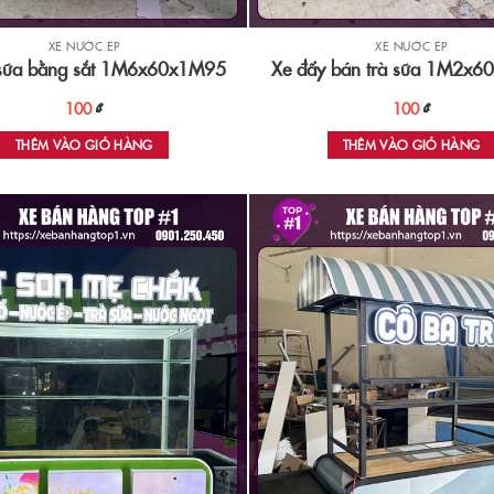
XE NƯỚC ÉP
XE NƯỚC ÉP
 sữa bằng sắt 1M6x60x1M95
Xe đẩy bán trà sữa 1M2x
100
₫
100
₫
THÊM VÀO GIỎ HÀNG
THÊM VÀO GIỎ HÀNG