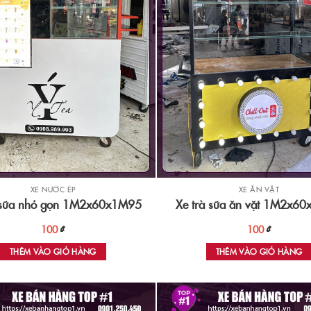
XE NƯỚC ÉP
XE ĂN VẶT
 sữa nhỏ gọn 1M2x60x1M95
Xe trà sữa ăn vặt 1M2x6
100
₫
100
₫
THÊM VÀO GIỎ HÀNG
THÊM VÀO GIỎ HÀNG