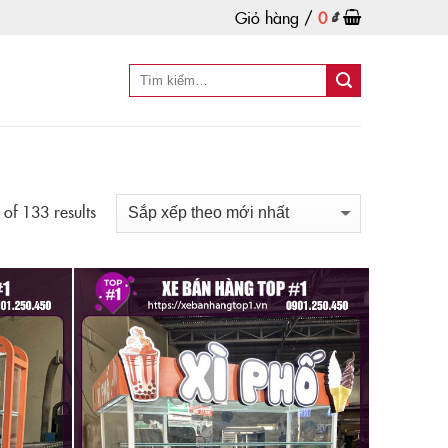
Giỏ hàng /
0
₫
f 133 results