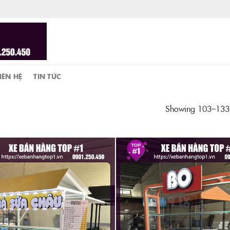
IÊN HỆ
TIN TỨC
Showing 103–133 o