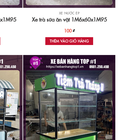
XE NƯỚC ÉP
60x1M95
Xe trà sữa ăn vặt 1M6x60x1M95
100
₫
THÊM VÀO GIỎ HÀNG