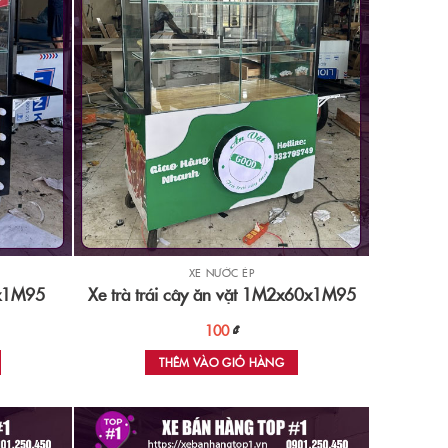
XE NƯỚC ÉP
0x1M95
Xe trà trái cây ăn vặt 1M2x60x1M95
100
₫
THÊM VÀO GIỎ HÀNG