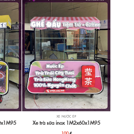
XE NƯỚC ÉP
60x1M95
Xe trà sữa inox 1M2x60x1M95
100
₫