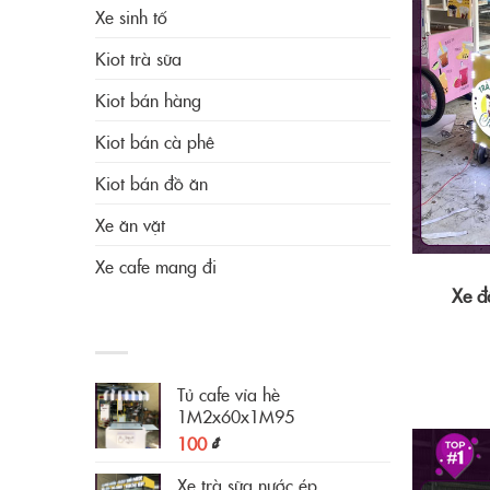
Xe sinh tố
Kiot trà sữa
Kiot bán hàng
Kiot bán cà phê
Kiot bán đồ ăn
Xe ăn vặt
Xe cafe mang đi
Xe đ
CÓ THỂ BẠN THÍCH
Tủ cafe vỉa hè
1M2x60x1M95
100
₫
Xe trà sữa nước ép