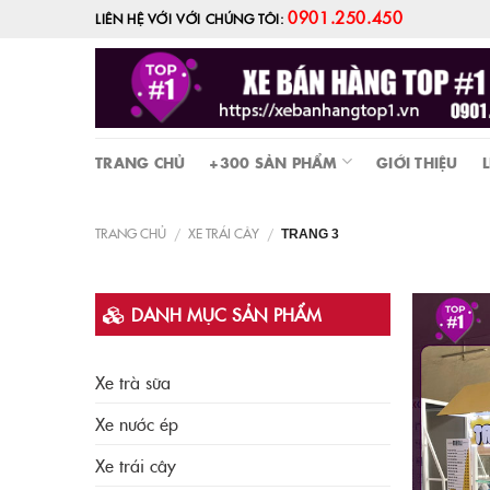
Skip
0901.250.450
LIÊN HỆ VỚI VỚI CHÚNG TÔI:
to
content
TRANG CHỦ
+300 SẢN PHẨM
GIỚI THIỆU
L
TRANG CHỦ
XE TRÁI CÂY
/
/
TRANG 3
DANH MỤC SẢN PHẨM
Xe trà sữa
Xe nước ép
Xe trái cây