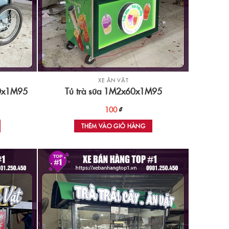
XE ĂN VẶT
60x1M95
Tủ trà sữa 1M2x60x1M95
100
₫
THÊM VÀO GIỎ HÀNG