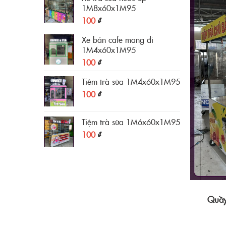
1M8x60x1M95
100
₫
Xe bán cafe mang đi
1M4x60x1M95
100
₫
Tiệm trà sữa 1M4x60x1M95
100
₫
Tiệm trà sữa 1M6x60x1M95
100
₫
Quầy