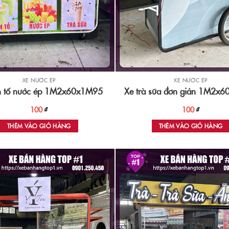
XE NƯỚC ÉP
XE NƯỚC ÉP
nh tố nước ép 1M2x60x1M95
Xe trà sữa đơn giản 1M2x
100
₫
100
₫
THÊM VÀO GIỎ HÀNG
THÊM VÀO GIỎ HÀNG