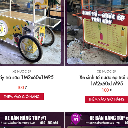
XE NƯỚC ÉP
XE NƯỚC ÉP
Xe sinh tố nước ép trái 
ẩy trà sữa 1M2x60x1M95
1M2x60x1M95
100
₫
100
₫
THÊM VÀO GIỎ HÀNG
THÊM VÀO GIỎ HÀNG