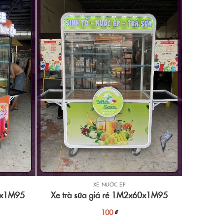
XE NƯỚC ÉP
60x1M95
Xe trà sữa giá rẻ 1M2x60x1M95
100
₫