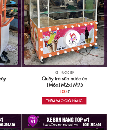
XE NƯỚC ÉP
cây
Quầy trà sữa nước ép
1M6x1M2x1M95
100
₫
THÊM VÀO GIỎ HÀNG