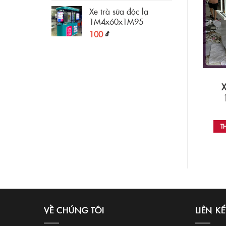
Xe trà sữa độc lạ
1M4x60x1M95
100
₫
KIOT BÁN BÁNH MÌ
XE NƯỚC ÉP
Kiot trà sữa mini
Xe bán trà sữa
X
1M8x1M6x2M15
1M8x60x1M95
100
₫
100
₫
THÊM VÀO GIỎ HÀNG
THÊM VÀO GIỎ HÀNG
T
VỀ CHÚNG TÔI
LIÊN KẾ