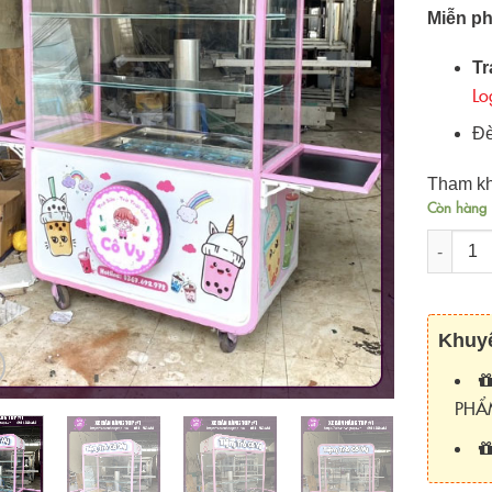
Miễn ph
Tr
Lo
Đè
Tham kh
Còn hàng
Số lượn
Khuyế
PHẨ