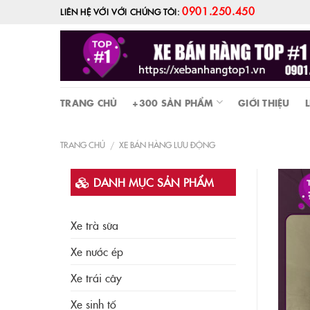
Skip
0901.250.450
LIÊN HỆ VỚI VỚI CHÚNG TÔI:
to
content
TRANG CHỦ
+300 SẢN PHẨM
GIỚI THIỆU
L
TRANG CHỦ
XE BÁN HÀNG LƯU ĐỘNG
/
DANH MỤC SẢN PHẨM
Xe trà sữa
Xe nước ép
Xe trái cây
Xe sinh tố