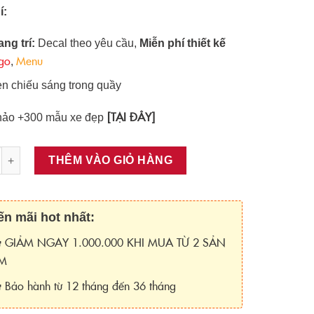
í:
ang trí:
Decal theo yêu cầu,
Miễn phí thiết kế
go
Menu
,
n chiếu sáng trong quầy
[TẠI ĐÂY]
ảo +300 mẫu xe đẹp
g
THÊM VÀO GIỎ HÀNG
n mãi hot nhất:
GIẢM NGAY 1.000.000 KHI MUA TỪ 2 SẢN
M
Bảo hành từ 12 tháng đến 36 tháng