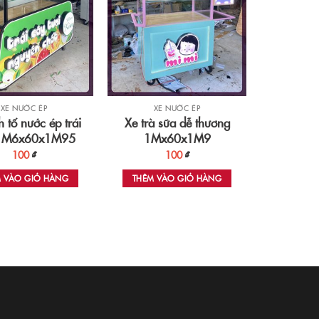
XE NƯỚC ÉP
XE NƯỚC ÉP
h tố nước ép trái
Xe trà sữa dễ thương
1M6x60x1M95
1Mx60x1M9
100
₫
100
₫
M VÀO GIỎ HÀNG
THÊM VÀO GIỎ HÀNG