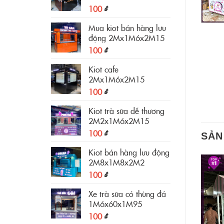
100
₫
Mua kiot bán hàng lưu
động 2Mx1M6x2M15
100
₫
Kiot cafe
2Mx1M6x2M15
100
₫
Kiot trà sữa dễ thương
2M2x1M6x2M15
100
₫
SẢN
Kiot bán hàng lưu động
2M8x1M8x2M2
100
₫
Xe trà sữa có thùng đá
1M6x60x1M95
100
₫