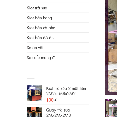
Kiot trà sữa
Kiot bán hàng
Kiot bán cà phê
Kiot bán đồ ăn
Xe ăn vặt
Xe cafe mang đi
SẢN PHẨM ĐANG HOT
Kiot trà sữa 2 mặt tiền
2M2x1M8x2M2
100
₫
Quầy trà sữa
2Mx2Mx2M3