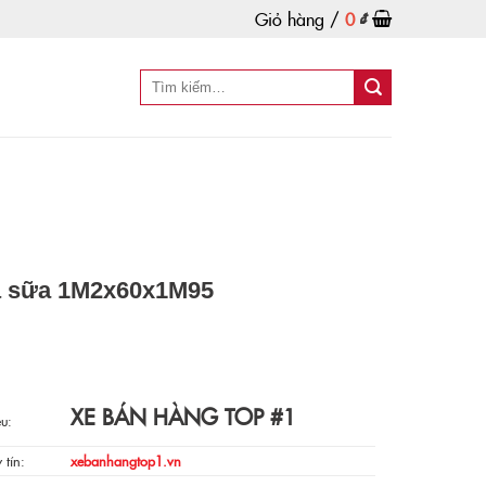
Giỏ hàng /
0
₫
à sữa 1M2x60x1M95
XE BÁN HÀNG TOP #1
u:
 tín:
xebanhangtop1.vn