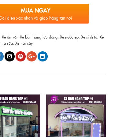
MUA NGAY
Gọi điện xác nhận và giao hàng tận nơi
:
Xe ăn vặt
,
Xe bán hàng lưu động
,
Xe nước ép
,
Xe sinh tố
,
Xe
 trà sữa
,
Xe trái cây