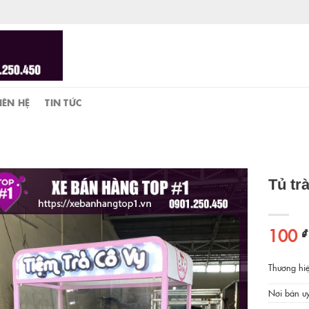
IÊN HỆ
TIN TỨC
Tủ tr
100
₫
Thương hiệ
Nơi bán uy