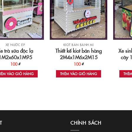
XE NƯỚC ÉP
KIOT BÁN BÁNH MÌ
e trà sữa độc lạ
Thiết kế kiot bán hàng
Xe sin
1M2x60x1M95
2M4x1M6x2M15
cây 
100
₫
100
₫
HÊM VÀO GIỎ HÀNG
THÊM VÀO GIỎ HÀNG
THÊ
T
CHÍNH SÁCH