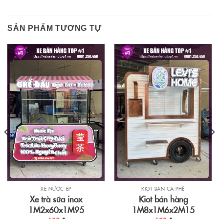
SẢN PHẨM TƯƠNG TỰ
KIOT BÁN CÀ PHÊ
XE NƯỚC ÉP
Kiot bán hàng
Xe trà sữa inox
1M8x1M6x2M15
1M2x60x1M95