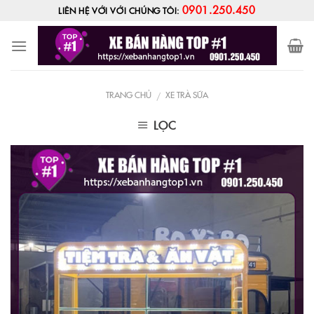
Skip
0901.250.450
LIÊN HỆ VỚI VỚI CHÚNG TÔI:
to
content
TRANG CHỦ
XE TRÀ SỮA
/
LỌC