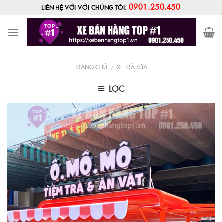
Skip
0901.250.450
LIÊN HỆ VỚI VỚI CHÚNG TÔI:
to
content
TRANG CHỦ
XE TRÀ SỮA
/
LỌC