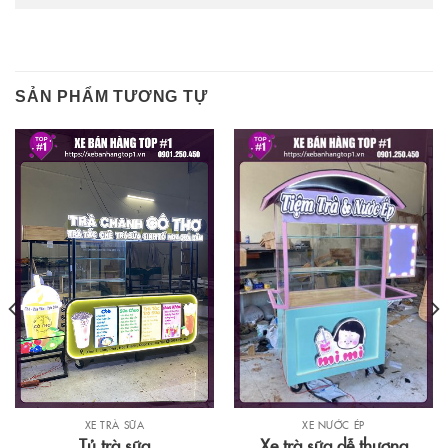
SẢN PHẨM TƯƠNG TỰ
XE NƯỚC ÉP
XE TRÀ SỮA
Xe trà sữa dễ thương
Tủ trà sữa