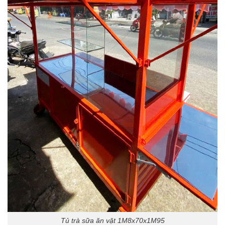
Tủ trà sữa ăn vặt 1M8x70x1M95