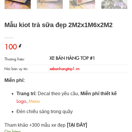
Mẫu kiot trà sữa đẹp 2M2x1M6x2M2
100
₫
XE BÁN HÀNG TOP #1
Thương hiệu:
Nơi bán uy tín:
xebanhangtop1.vn
Miễn phí:
Trang trí:
Decal theo yêu cầu,
Miễn phí thiết kế
Logo
Menu
,
Đèn chiếu sáng trong quầy
[TẠI ĐÂY]
Tham khảo +300 mẫu xe đẹp
Còn hàng