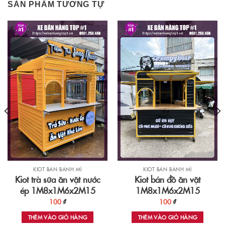
SẢN PHẨM TƯƠNG TỰ
KIOT BÁN BÁNH MÌ
KIOT BÁN BÁNH MÌ
Kiot trà sữa ăn vặt nước
Kiot bán đồ ăn vặt
ép 1M8x1M6x2M15
1M8x1M6x2M15
100
₫
100
₫
THÊM VÀO GIỎ HÀNG
THÊM VÀO GIỎ HÀNG