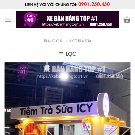
Skip
0901.250.450
LIÊN HỆ VỚI VỚI CHÚNG TÔI:
to
content
TRANG CHỦ
KIOT TRÀ SỮA
/
LỌC