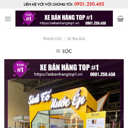
Skip
0901.250.450
LIÊN HỆ VỚI VỚI CHÚNG TÔI:
to
content
TRANG CHỦ
XE TRÀ SỮA
/
LỌC