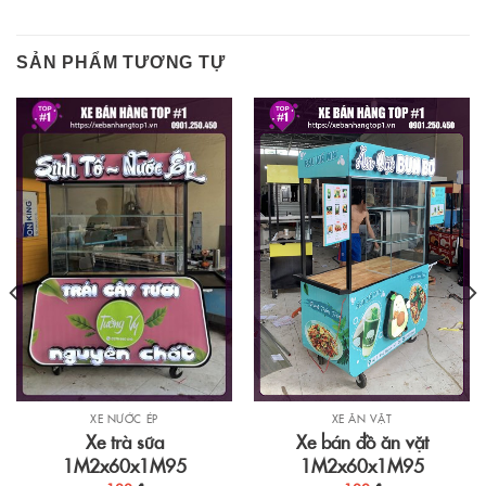
SẢN PHẨM TƯƠNG TỰ
XE NƯỚC ÉP
XE ĂN VẶT
Xe trà sữa
Xe bán đồ ăn vặt
1M2x60x1M95
1M2x60x1M95