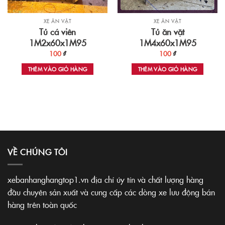
XE ĂN VẶT
XE ĂN VẶT
Tủ cá viên
Tủ ăn vặt
1M2x60x1M95
1M4x60x1M95
100
₫
100
₫
THÊM VÀO GIỎ HÀNG
THÊM VÀO GIỎ HÀNG
VỀ CHÚNG TÔI
xebanhanghangtop1.vn địa chỉ úy tín và chất lượng hàng
đầu chuyên sản xuất và cung cấp các dòng xe lưu động bán
hàng trên toàn quốc