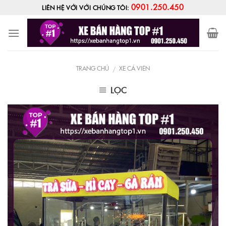
Skip
0901.250.450
LIÊN HỆ VỚI VỚI CHÚNG TÔI:
to
content
TRANG CHỦ
XE CÁ VIÊN
/
LỌC