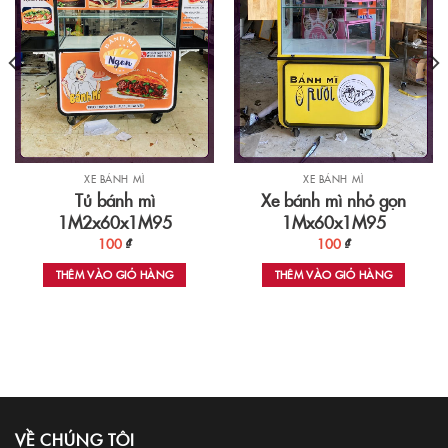
XE BÁNH MÌ
XE BÁNH MÌ
Tủ bánh mì
Xe bánh mì nhỏ gọn
1M2x60x1M95
1Mx60x1M95
100
₫
100
₫
THÊM VÀO GIỎ HÀNG
THÊM VÀO GIỎ HÀNG
VỀ CHÚNG TÔI