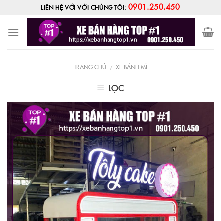
Skip
0901.250.450
LIÊN HỆ VỚI VỚI CHÚNG TÔI:
to
content
TRANG CHỦ
XE BÁNH MÌ
/
LỌC