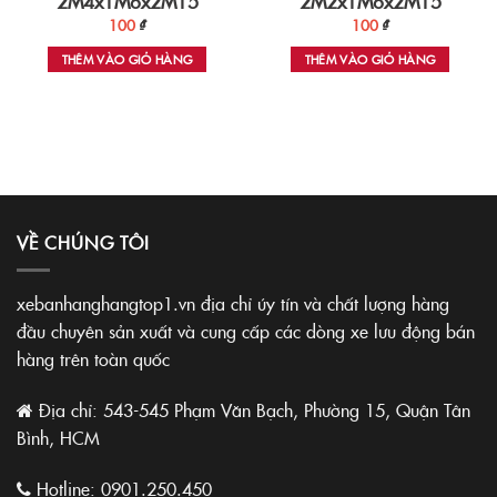
2M4x1M6x2M15
2M2x1M6x2M15
100
₫
100
₫
THÊM VÀO GIỎ HÀNG
THÊM VÀO GIỎ HÀNG
VỀ CHÚNG TÔI
xebanhanghangtop1.vn địa chỉ úy tín và chất lượng hàng
đầu chuyên sản xuất và cung cấp các dòng xe lưu động bán
hàng trên toàn quốc
Địa chỉ: 543-545 Phạm Văn Bạch, Phường 15, Quận Tân
Bình, HCM
Hotline:
0901.250.450