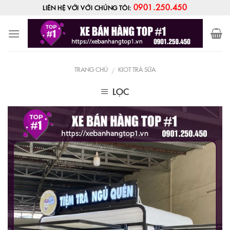
Skip
0901.250.450
LIÊN HỆ VỚI VỚI CHÚNG TÔI:
to
content
TRANG CHỦ
KIOT TRÀ SỮA
/
LỌC