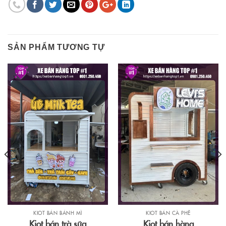
SẢN PHẨM TƯƠNG TỰ
KIOT BÁN CÀ PHÊ
KIOT BÁN BÁNH MÌ
Kiot bán hàng
Kiot bán trà sữa