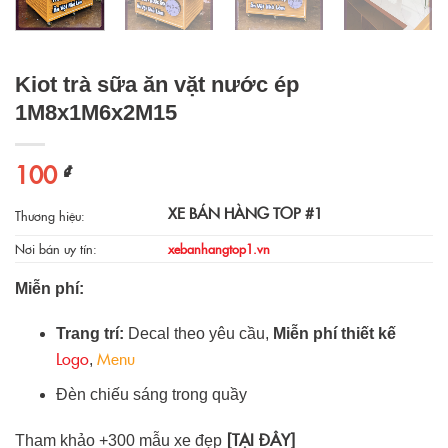
Kiot trà sữa ăn vặt nước ép
1M8x1M6x2M15
100
₫
XE BÁN HÀNG TOP #1
Thương hiệu:
Nơi bán uy tín:
xebanhangtop1.vn
Miễn phí:
Trang trí:
Decal theo yêu cầu,
Miễn phí thiết kế
Logo
Menu
,
Đèn chiếu sáng trong quầy
[TẠI ĐÂY]
Tham khảo +300 mẫu xe đẹp