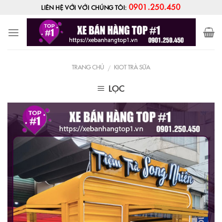
Skip
0901.250.450
LIÊN HỆ VỚI VỚI CHÚNG TÔI:
to
content
TRANG CHỦ
KIOT TRÀ SỮA
/
LỌC