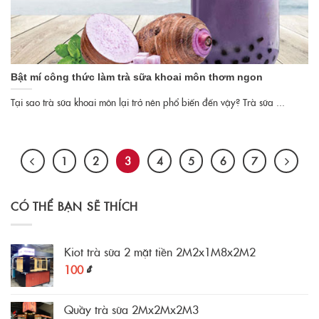
Bật mí công thức làm trà sữa khoai môn thơm ngon
Tại sao trà sữa khoai môn lại trở nên phổ biến đến vậy? Trà sữa ...
1
2
3
4
5
6
7
CÓ THỂ BẠN SẼ THÍCH
Kiot trà sữa 2 mặt tiền 2M2x1M8x2M2
100
₫
Quầy trà sữa 2Mx2Mx2M3