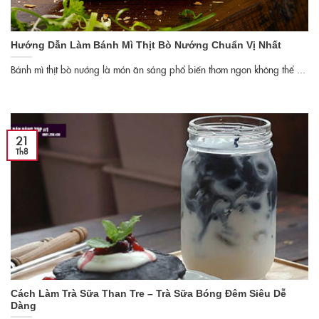
Hướng Dẫn Làm Bánh Mì Thịt Bò Nướng Chuẩn Vị Nhất
Bánh mì thịt bò nướng là món ăn sáng phổ biến thơm ngon không thể ...
21
Th8
Cách Làm Trà Sữa Than Tre – Trà Sữa Bóng Đêm Siêu Dễ
Dàng