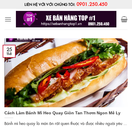
Skip
0901.250.450
LIÊN HỆ VỚI VỚI CHÚNG TÔI:
to
content
25
Th8
Cách Làm Bánh Mì Heo Quay Giòn Tan Thơm Ngon Mê Ly
Bánh mì heo quay là món ăn rất quen thuộc và được nhiều người yêu ...